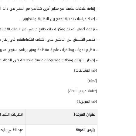
- إقامة علاقات علمية مع مخابر أخرى تتقاطع مع المخبر في ذات ال
- إعداد دراسات نقدية تجمع بين النظرية والتطبيق .
- ترجمة أعمال نقدية وفكرية ذات طابع عالمي من اللغات الأجنبية
- تدعيم التنسيق بين الباحثين على اختلاف اهتماماتهم في إطار م
- تنظيم ندوات وملتقيات علمية منتظمة وفق برنامج سنوي مدر
- إصدار نشريات ومجلات ومطبوعات علمية متخصصة في المجالات ا
{tab النشاطات}
{/tabs}
{slider فريق البحث}
{tab الفريق1}
عنوان الفرقة
1
انظريات النقد 
رئيس الفرقة
عبد الغني بارة