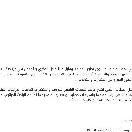
والتي يحدد تطورها مستوى تطور المجتمع وقابليته للتفاعل الفكري والدخول في دينامية
دخل القرن الواحد والعشرين أن يظل بعيدا عن فهم قوانين هذا التحول وهمومه النظرية واشت
حور الصراع بين الحضارات والثقافات .
ليل الخطاب"، يأتي ليتيح فرصة لأعضائه الباحثين لدراسة واستشراف اتجاهات الدراسات النقدي
ة، والسعي إلى فهمها واستيعاب خطابها وتفعليها وتقديمها لفائدة الباحث الجزائري، مع ا
تأصيلا له من جهة ثانية إن كان ذلك ممكنا
اصرة .
ومعالجة البيانات المتصلة بها .