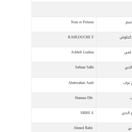
إسم
Nom et Prénom
ة كحلوش
KAHLOUCHE F
لبنى
Achheb Loubna
الحي
Safinaz Salhi
 عزاب
Abderrahim Azeb
ب
Hamma Dib
الدين
SBIHI A
طي
Ahmed Rabti