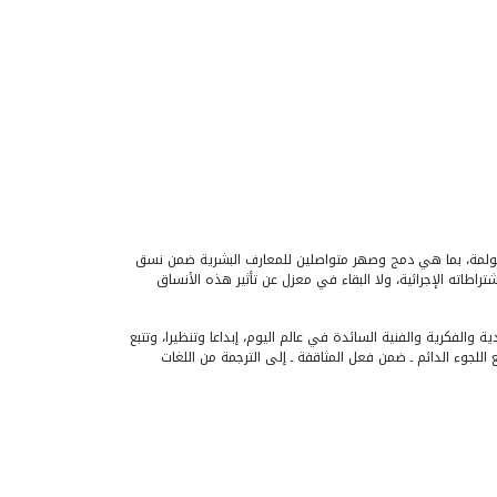
 العولمة، بما هي دمج وصهر متواصلين للمعارف البشرية ضمن نسق
راطاته الإجرائية، ولا البقاء في معزل عن تأثير هذه الأنساق
ة والفكرية والفنية السائدة في عالم اليوم، إبداعا وتنظيرا، وتتبع
للجوء الدائم ـ ضمن فعل المثاقفة ـ إلى الترجمة من اللغات