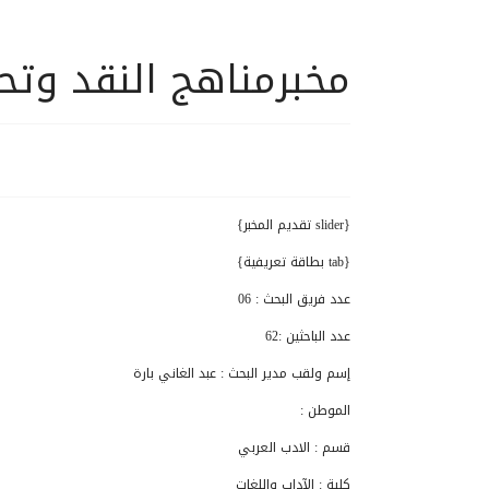
مخبرمناهج النقد وتح
{slider تقديم المخبر}
{tab بطاقة تعريفية}
عدد فريق البحث : 06
عدد الباحثين :62
إسم ولقب مدير البحث : عبد الغاني بارة
الموطن :
قسم : الادب العربي
كلية : الآداب واللغات