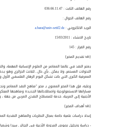
رقم الهاتف الثابت : 036.66.11.47
رقم الهاتف الجوال :
البريد الالكتروني :
a.bara@univ-setif2.dz
تاريخ الانشاء : 15/03/2011
رقم القرار : 145
{tab تقديم المخبر}
يعتبر النقد في عالمنا المعاصر من العلوم الإنسانية المهمة، 
التحولات المستمر، ولا يمكن ـ بأي حال ـ للباحث الجزائري وهو ي
المعرفية الكبرى التي باتت تشكل اليوم الرهان الفلسفي الأول وم
وعليه، فإن هذا المخبر المعنون بـ مخبر "مناهج النقد المعاصر وتح
مساراتها الابستمولوجية واصطلاحاتها الجديدة ومناهجها المبتكر
الأجنبية إلى العربية، خدمة للمصطلح النقدي العربي من جهة ، و
{tab أهداف المخبر}
إعداد دراسات علمية خاصة بمجال النظريات والمناهج النقدية المع
- دراسة وتحليل نصوص المدونة الأدبية في الجزائر ـ سردا وشعرا ـ 