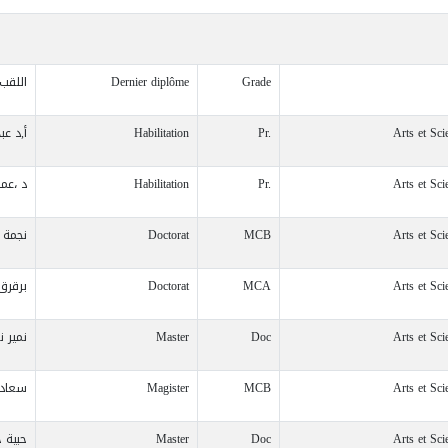
Grade
Dernier diplôme
اللقب
Arts et Sc
Pr.
Habilitation
أ,د عب
Arts et Sc
Pr.
Habilitation
د ،عمر
Arts et Sc
MCB
Doctorat
نجمة 
Arts et Sc
MCA
Doctorat
برقرق
Arts et Sc
Doc
Master
نمير ن
Arts et Sc
MCB
Magister
سعاد
Arts et Sc
Doc
Master
حبية 