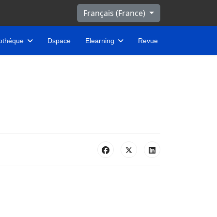
Sélectionnez votre langue
Français (France)
iothéque
Dspace
Elearning
Revue