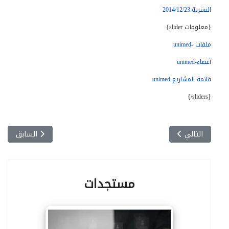
النشرية:2014/12/23
{slider معلومات}
ملفات -unimed
أعضاء-unimed
قائمة المشاريع-unimed
{/sliders}
المقال التالي: NTO
المقال السابق:
التالي
السابق
مستجدات