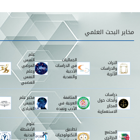
قائمة مخابر البحث
مخابر البحث العلمي
علم
الجماليات
النفس
التراث
في الدراسات
المرضي
والدراسات
الأدبية
وعلم
الأثرية
والنقدية
النفس
العصبي
دراسات
المثاقفة
مخبر علم
وأبحاث حول
العربية في
النفس
المجازر
الأدب ونقده
العيادي
الاستعمارية
علوم
تطبيق
الأنشطة
المجتمع
التكنولوجيات
البدنية
الجزائري