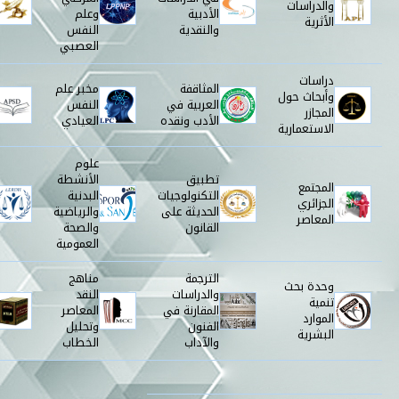
والدراسات
الأدبية
وعلم
الأثرية
والنقدية
النفس
العصبي
دراسات
المثاقفة
مخبر علم
وأبحاث حول
العربية في
النفس
المجازر
الأدب ونقده
العيادي
الاستعمارية
علوم
تطبيق
الأنشطة
المجتمع
التكنولوجيات
البدنية
الجزائري
الحديثة على
والرياضية
المعاصر
القانون
والصحة
العمومية
الترجمة
مناهج
وحدة بحث
والدراسات
النقد
تنمية
المقارنة في
المعاصر
الموارد
الفنون
وتحليل
البشرية
والآداب
الخطاب