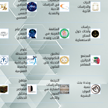
الجماليات
النفس
التراث
في الدراسات
المرضي
والدراسات
الأدبية
وعلم
الأثرية
والنقدية
النفس
العصبي
دراسات
المثاقفة
مخبر علم
وأبحاث حول
العربية في
النفس
المجازر
الأدب ونقده
العيادي
الاستعمارية
علوم
تطبيق
الأنشطة
المجتمع
التكنولوجيات
البدنية
الجزائري
الحديثة على
والرياضية
المعاصر
القانون
والصحة
العمومية
الترجمة
مناهج
وحدة بحث
والدراسات
النقد
تنمية
المقارنة في
المعاصر
الموارد
الفنون
وتحليل
البشرية
والآداب
الخطاب