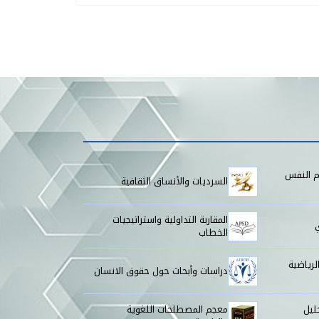
م النفس
السرديات والأنساق الثقافية
المقاربة التداولية واستراتيجيات
الخطاب
لرياضية
دراسات وأبحاث حول حقوق الانسان
ليل
معجم المصطلحات اللغوية