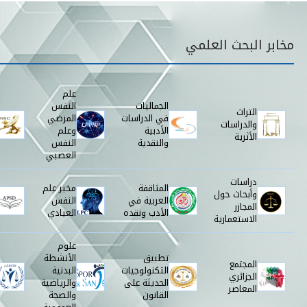
قائمة مخابر البحث
مخابر البحث العلمي
علم
الجماليات
النفس
التراث
في الدراسات
المرضي
والدراسات
الأدبية
وعلم
الأثرية
والنقدية
النفس
العصبي
دراسات
المثاقفة
مخبر علم
وأبحاث حول
العربية في
النفس
المجازر
الأدب ونقده
العيادي
الاستعمارية
علوم
تطبيق
الأنشطة
المجتمع
التكنولوجيات
البدنية
الجزائري
الحديثة على
والرياضية
المعاصر
القانون
والصحة