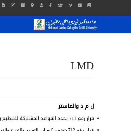
الصفحة الرئيسية
تقديم الجامعة
نيا
LMD
ل م د والماستر
قرار رقم 711 يحدد القواعد المشتركة للتنظيم والسير البيداغوجيين
قرار رقم 712 يتضمن كيفيات التقييم والتدرج والتوجيه في طوري الدراسات لنيل شهادتي الليسانس والماستر