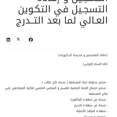
0
التسجـيل في التكـوين
1
2
العـالي لما بعد التــدرج
{slider الماجستير و مدرسة الدكتوراه}
{tab السنة الاولى}
- محضر مداولة لجنة المسابقة ( نسخة لكل طالب )
- محضر اجتماع اللجنة العلمية للقسم و المجلس العلمي للكلية المصادقين على
نتائج المسابقة
- نسخة من شهادة البكالوريا
- نسخة من شهادة التدرج
- شهادة الميلاد الأصلية
- صورتان شمسيتان