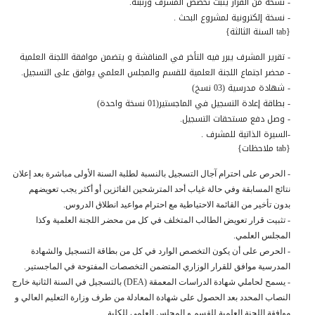
- نسخة من القرار يثبت تخصص المشرف ورتبته.
- نسخة إلكترونية لمشروع البحث .
{tab السنة الثالثة}
- تقرير المشرف يبرر فيه التأخر في المناقشة و يتضمن موافقة اللجنة العلمية
- محضر اجتماع اللجنة العلمية للقسم والمجلس العلمي يوافق على التسجيل.
- شهادة مدرسية (03 نسخ)
- بطاقة إعادة التسجيل في الماجستير(01 نسخة واحدة)
- وصل دفع مستحقات التسجيل.
-السيرة الذاتية للمشرف .
{tab ملاحظات}
- الحرص على احترام آجال التسجيل بالنسبة لطلبة السنة الأولى مباشرة بعد إعلان
نتائج المسابقة وفي حالة غياب أحد المترشحين الفائزين أو أكثر يجب تعويضهم
بدون تأخير من القائمة الاحتياطية مع احترام مواعيد انطلاق الدروس.
- تثبيت قرار تعويض الطالب المتخلف في كل من محضر اللجنة العلمية وكذا
المجلس العلمي.
- الحرص على أن يكون التخصص الوارد في كل من بطاقة التسجيل والشهادة
المدرسية موافق للقرار الوزاري المتضمن التخصصات المفتوحة في الماجستير.
- يسمح لحاملي شهادة الدراسات المعمقة (DEA) بالتسجيل في السنة الثانية خارج
النصاب المحدد بعد الحصول على شهادة المعادلة من طرف وزارة التعليم العالي و
موافقة اللجنة العلمية للقسم و المجلس العلمي للكلية.