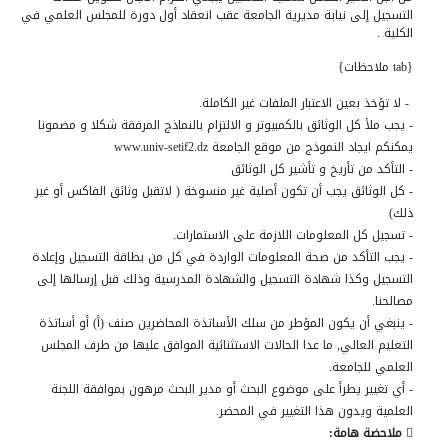
التسجيل إلى نيابة مديرية الجامعة عقب انعقاد أول دورة للمجلس العلمي في
الكلية .
{tab ملاحظات}
- لا تؤخذ بعين الاعتبار الملفات غير الكاملة.
- يجب ملأ كل الوثائق بالكمبيوتر و الالتزام بالنماذج المرفقة شكلا و مضمونا
يمكنكم ايجاد النموذج من موقع الجامعة www.univ-setif2.dz
- التأكد من تأريخ و تأشير كل الوثائق
- كل الوثائق يجب أن تكون أصلية غير منسوخة ( لاتقبل وثائق الفاكس أو غير
ذلك)
- تسجيل كل المعلومات اللازمة على الاستمارات.
- يجب التأكد من صحة المعلومات الواردة في كل من بطاقة التسجيل وإعادة
التسجيل وكذا شهادة التسجيل والشهادة المدرسية وذلك قبل إرسالها إلى
مصالحنا.
- ينبغي أن يكون المؤطر من سلك الأساتذة المحاضرين صنف (أ) أو أساتذة
التعليم العالي, ما عدا الحالات الاستثنائية الموافق عليها من طرف المجلس
العلمي للجامعة.
- أي تغيير يطرأ على موضوع البحث أو مدير البحث مرهون بموافقة اللجنة
العلمية ويدون هذا التغيير في المحضر.

ملاحضة هامة: