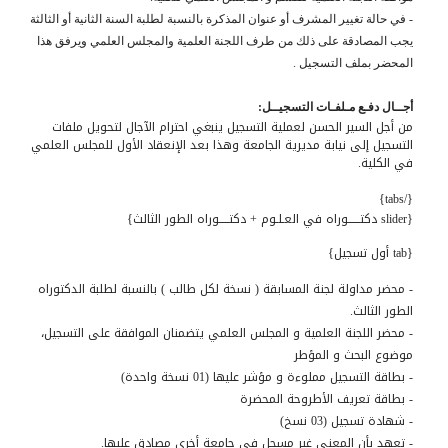
- في حالة تغيير المشرف أو عنوان المذكرة بالنسبة لطلبة السنة الثانية أو الثالثة
يجب المصادقة على ذلك من طرف اللجنة العلمية والمجلس العلمي ويرفق هذا
المحضر بملف التسجيل .
أجــال دفـع مـلفـات التسجيــل:
من أجل السير الحسن لعملية التسجيل ينبغي احترام الآجال لتحويل ملفات
التسجيل إلى نيابة مديرية الجامعة وهذا بعد الإنعقاد الأول للمجلس العلمي
في الكلية.
{/tabs}
{slider دكتــــــوراه في العـلـوم + دكتـــــوراه الطور الثالث}
{tab أول تسجيل}
- محضر مداولة لجنة المسابقة ( نسخة لكل طالب ) بالنسبة لطلبة الدكتوراه
الطور الثالث.
- محضر اللجنة العلمية و المجلس العلمي يتضمنان الموافقة على التسجيل،
موضوع البحث و المؤطر
- بطاقة التسجيل مملوءة و مؤشر عليها (01 نسخة واحدة)
- بطاقة تعريف الأطروحة المحضرة
- شهادة تسجيل (03 نسخ)
- تعهد بأن المعني غير مسجل في جامعة أخرى مصادق عليها.