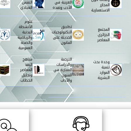
العربية في
النفس
المجازر
الأدب ونقده
العيادي
الاستعمارية
علوم
تطبيق
الأنشطة
المجتمع
التكنولوجيات
البدنية
الجزائري
الحديثة على
والرياضية
المعاصر
القانون
والصحة
العمومية
الترجمة
مناهج
وحدة بحث
والدراسات
النقد
تنمية
المقارنة في
المعاصر
الموارد
الفنون
وتحليل
البشرية
والآداب
الخطاب