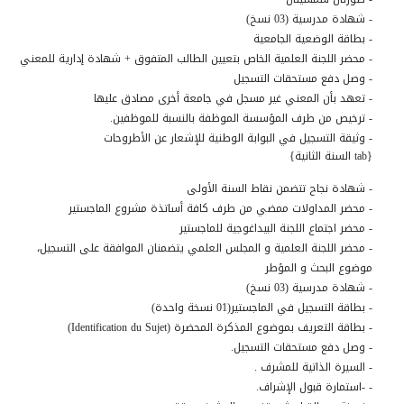
- شهادة مدرسية (03 نسخ)
- بطاقة الوضعية الجامعية
- محضر اللجنة العلمية الخاص بتعيين الطالب المتفوق + شهادة إدارية للمعني
- وصل دفع مستحقات التسجيل
- تعهد بأن المعني غير مسجل في جامعة أخرى مصادق عليها
- ترخيص من طرف المؤسسة الموظفة بالنسبة للموظفين.
- وثيقة التسجيل في البوابة الوطنية للإشعار عن الأطروحات
{tab السنة الثانية}
- شهادة نجاح تتضمن نقاط السنة الأولى
- محضر المداولات ممضي من طرف كافة أساتذة مشروع الماجستير
- محضر اجتماع اللجنة البيداغوجية للماجستير
- محضر اللجنة العلمية و المجلس العلمي يتضمنان الموافقة على التسجيل،
موضوع البحث و المؤطر
- شهادة مدرسية (03 نسخ)
- بطاقة التسجيل في الماجستير(01 نسخة واحدة)
- بطاقة التعريف بموضوع المذكرة المحضرة (Identification du Sujet)
- وصل دفع مستحقات التسجيل.
- السيرة الذاتية للمشرف .
- -استمارة قبول الإشراف.