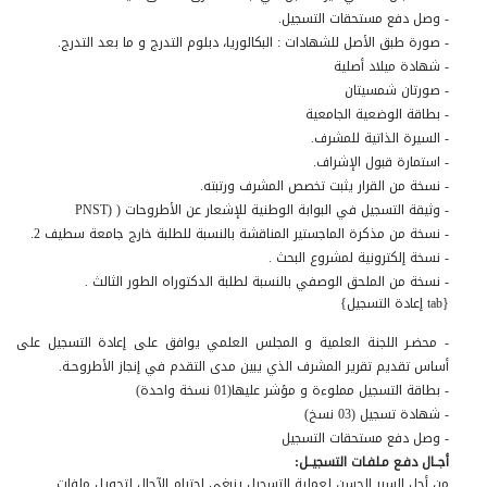
- وصل دفع مستحقات التسجيل.
- صورة طبق الأصل للشهادات : البكالوريا، دبلوم التدرج و ما بعد التدرج.
- شهادة ميلاد أصلية
- صورتان شمسيتان
- بطاقة الوضعية الجامعية
- السيرة الذاتية للمشرف.
- استمارة قبول الإشراف.
- نسخة من القرار يثبت تخصص المشرف ورتبته.
- وثيقة التسجيل في البوابة الوطنية للإشعار عن الأطروحات ( (PNST
- نسخة من مذكرة الماجستير المناقشة بالنسبة للطلبة خارج جامعة سطيف 2.
- نسخة إلكترونية لمشروع البحث .
- نسخة من الملحق الوصفي بالنسبة لطلبة الدكتوراه الطور الثالث .
{tab إعادة التسجيل}
- محضـر اللجنة العلمية و المجلس العلمي يوافق على إعادة التسجيل على
أساس تقديم تقرير المشرف الذي يبين مدى التقدم في إنجاز الأطروحـة.
- بطاقة التسجيل مملوءة و مؤشر عليها(01 نسخة واحدة)
- شهادة تسجيل (03 نسخ)
- وصل دفع مستحقات التسجيل
أجــال دفـع مـلفـات التسجيــل:
من أجل السير الحسن لعملية التسجيل ينبغي احترام الآجال لتحويل ملفات