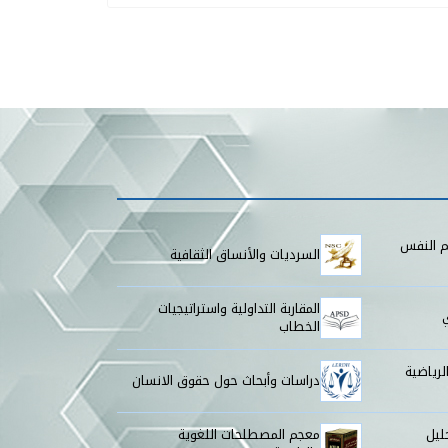
م النفس
السرديات والأنساق الثقافية
المقاربة التداولية واستراتيجيات
الخطاب
لرياضية
دراسات وأبحاث حول حقوق الانسان
ليل
معجم المصطلحات اللغوية