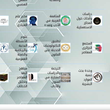
العصبي
دراسات
المثاقفة
مخبر علم
وأبحاث حول
العربية في
النفس
المجازر
الأدب ونقده
العيادي
الاستعمارية
علوم
تطبيق
الأنشطة
المجتمع
التكنولوجيات
البدنية
الجزائري
الحديثة على
والرياضية
المعاصر
القانون
والصحة
العمومية
الترجمة
مناهج
وحدة بحث
والدراسات
النقد
تنمية
المقارنة في
المعاصر
الموارد
الفنون
وتحليل
البشرية
والآداب
الخطاب