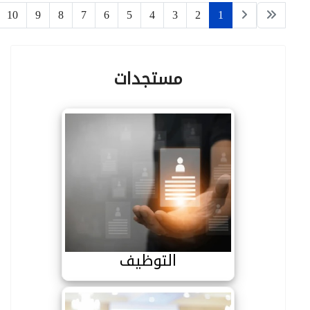
10
9
8
7
6
5
4
3
2
1
مستجدات
التوظيف
التوظيف