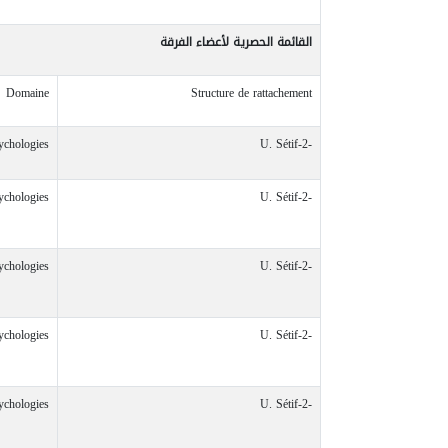
القائمة
الحصرية
لأعضاء
الفرقة
Domaine
Structure de rattachement
ychologies
U. Sétif-2-
ychologies
U. Sétif-2-
ychologies
U. Sétif-2-
ychologies
U. Sétif-2-
ychologies
U. Sétif-2-