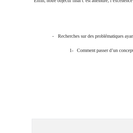
Enfin, notre objectif final c’est atteindre, l’excellen
-
Recherches sur des problématiques ayant 
1-
Comment passer d’un concept g