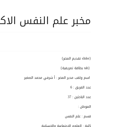
مخبر علم النفس الاك
{slider تقديم المخبر}
{tab بطاقة تعريفية}
اسم ولقب مدير المخبر : أ شرفي محمد الصغير
عدد الفريق : 6
عدد الباحثين : 37
الموطن
:
قسم : علم النفس
كلية : العلوم الاجتماعية والانسانية