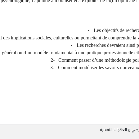
ce psychologique, l’aptitude à mobiliser et à exploiter de façon optimale 
-
Les objectifs de reche
des implications sociales, culturelles ou permettant de comprendre la v
-
Les recherches devraient ainsi p
énéral ou d’un modèle fondamental à une pratique professionnelle ciblée
2-
Comment passer d’une méthodologie pointu
3-
Comment modéliser les savoirs nouveaux an
ضي و العلاجات النفسية