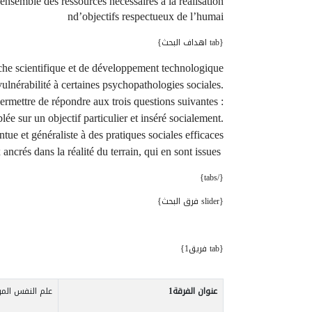
l’ensemble des ressources nécessaires à la réalisation
n
d’objectifs respectueux de l’humai
{tab اهداف البحث}
rche scientifique et de développement technologique
ulnérabilité à certaines psychopathologies sociales.
ermettre de répondre aux trois questions suivantes :
 sur un objectif particulier et inséré socialement.
e et généraliste à des pratiques sociales efficaces
crés dans la réalité du terrain, qui en sont issues
{/tabs}
{slider فرق البحث}
{tab فريق1}
عنوان الفرقة1
علم النفس المر