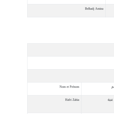
Belhadj Amina
م
Nom et Prénom
غنية
Hafri Zahia