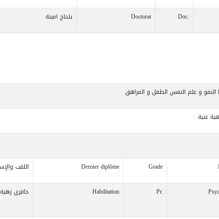
Doc.
Doctorat
بلحاج امينة
ا النمو و علم النفس الطفل و المراهق
ية غنية
Grade
Dernier diplôme
اللقب والإس
Psyc
Pr.
Habilitation
حافري زهية 