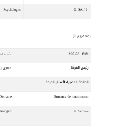
Psychologies
U. Sétif-2-
{tab فريق 2}
عنوان الفرقة2
باتولوجي
رئيس
الفرقة
حافري زه
القائمة
الحصرية
لأعضاء
الفرقة
Domaine
Structure de rattachement
hologies
U. Sétif-2-