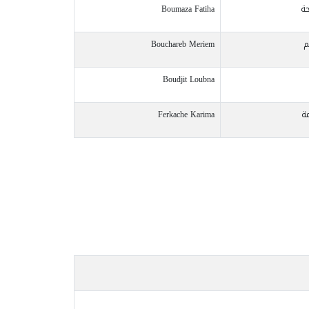
حة
Boumaza Fatiha
م
Bouchareb Meriem
Boudjit Loubna
ة
Ferkache Karima