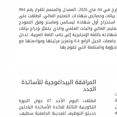
تطبيقًا لأحكام القرار الوزاري رقم 020 المؤرخ في 04 ماي 2026، المعدل والمتمم للقرار رقم 994
 والمتعلق بتحديد بيانات وخصائص شهادات التعليم العالي، انطلقت على
 استخراج أول شهادة ليسانس وماستر وفق النموذج
يم العالي والبحث العلمي والذي يتميّز بإدراج بيانات
دته باللغة الإنجليزية إلى جانب اللغة العربية، تدخل
هذه الخطوة في إطار انتقال الجامعة إلى جامعات الجيل الرابع 0.4 وتعزيز مرئيتها ومواءمتها مع
دؤوبة والمتابعة التي تقوم بها
المرافقة البيداغوجية للأساتذة
الجدد
ة
انطلقت اليوم الأحد 07 جوان الدورة
التكوينية الثالثة لفائدة الأساتذة الباحثين
 لسنة 2026 أنه
حديثو التوظيف للمدينة الجامعية سطيف،