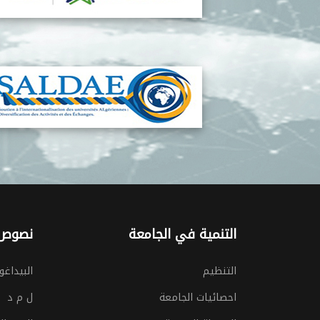
التنمية في الجامعة
نصوص 
التنظيم
البيداغو
احصائيات الجامعة
ل م د