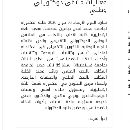
فعاليات ملتقى دوكتورالي
ياس
وطني
شارك اليوم الأربعاء 03 جوان 2026 طلبة الدكتوراه
لجامعة محمد لمين دباغين سطيف2 شعبة اللغة
الإنجليزية كلية الآداب واللغات، في الملتقى
الوطني الدوكتورالي التقييمي والذي نظمته
ة
اللجنة الوطنية للتكوين التكميلي في الدكتوراه
لمادتي "أسس وتقنيات البرمجة" و"تقنيات
وأدوات الذكاء الاصطناعي" في الطور الثالث
بجامعة قسنطينة3، بمشاركة نائب مدير الجامعة
المكلف بالبحث العلمي ونائب عميد الكلية
ة
المكلف بالبحث العلمي والعلاقات الخارجية،
ف
وأعضاء فريق التكوين في الدكتوراه شعبة اللغة
الإنجليزية، ومسؤول مادة أسس وتقنيات
ت
البرمجةالدكتور بونوني مهدي، والدكتورة مدني
خديجة مسؤولة مادة تقنيات وأدوات الذكاء
الاصطناعي، وبحضور طلبة الدكتوراه.
اِقرأ المزيد: